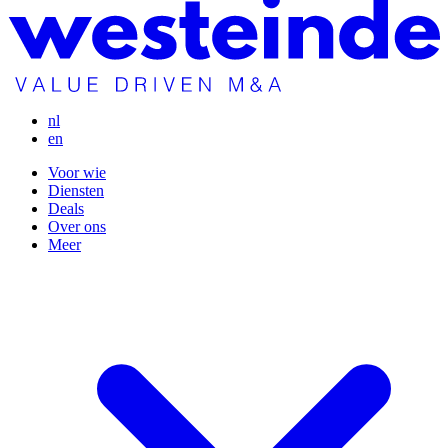
nl
en
Voor wie
Diensten
Deals
Over ons
Meer